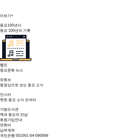
더보기+
동요100년사
동요 100년의 기록
웹진
동요문화 뉴스
유튜브
동영상으로 보는 동요 소식
인스타
핫한 동요 소식 모여라
가람도서관
책과 동요의 만남
회원가입안내
연회비
납부계좌
국민은행 051001-04-090068