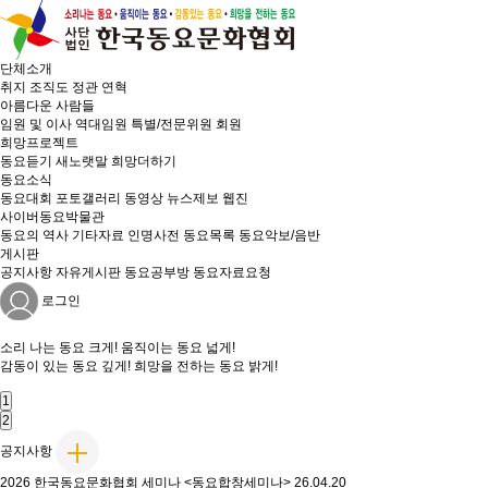
단체소개
취지
조직도
정관
연혁
아름다운 사람들
임원 및 이사
역대임원
특별/전문위원
회원
희망프로젝트
동요듣기
새노랫말
희망더하기
동요소식
동요대회
포토갤러리
동영상
뉴스제보
웹진
사이버동요박물관
동요의 역사
기타자료
인명사전
동요목록
동요악보/음반
게시판
공지사항
자유게시판
동요공부방
동요자료요청
로그인
소리 나는
동요 크게!
움직이는
동요 넓게!
감동이 있는
동요 깊게!
희망을 전하는
동요 밝게!
1
2
공지사항
2026 한국동요문화협회 세미나 <동요합창세미나>
26.04.20