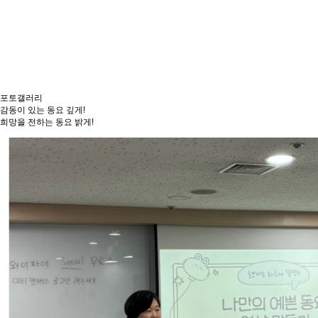
동요대회
제3회 창작동요 꿈나눔 동요제
26.08.05
2026 성남박태현창작동요제
26.08.05
2026 제15회 전국병아리동요대회
26.07.21
제16회 금산인삼 전국창작동요대회
26.07.20
제2회 미래엔 전국어린이 동요대회
26.07.07
포토갤러리
감동이 있는 동요 깊게!
희망을 전하는 동요 밝게!