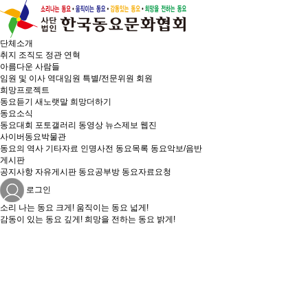
단체소개
취지
조직도
정관
연혁
아름다운 사람들
임원 및 이사
역대임원
특별/전문위원
회원
희망프로젝트
동요듣기
새노랫말
희망더하기
동요소식
동요대회
포토갤러리
동영상
뉴스제보
웹진
사이버동요박물관
동요의 역사
기타자료
인명사전
동요목록
동요악보/음반
게시판
공지사항
자유게시판
동요공부방
동요자료요청
로그인
소리 나는
동요 크게!
움직이는
동요 넓게!
감동이 있는
동요 깊게!
희망을 전하는
동요 밝게!
화협회 세미나 <동요합창세미나>
26.04.20
동요페스티벌
25.11.05
 세미나 < 나만의 예쁜 동요 영상 만들기>
25.03.30
요페스티벌 (장소 변경 안내 첨부)
24.11.18
주년 <2024 세계방정환학술대회. 수원>
24.09.06