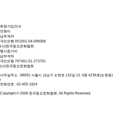
웹진
동요문화 뉴스
유튜브
동영상으로 보는 동요 소식
회원가입안내
연회비
인스타
납부계좌
핫한 동요 소식 모여라
국민은행 051001-04-090068
가람도서관
(사)한국동요문화협회
책과 동요의 만남
행사참가비
납부계좌
국민은행 767401-01-273701
(사)한국동요문화협회
사무실주소 : 06052 서울시 강남구 논현로 132길 13. 4층 4236호(논현동)
/
전화번호 : 02-455-1924
Copyright © 2008 한국동요문화협회. All Rights Reserved.