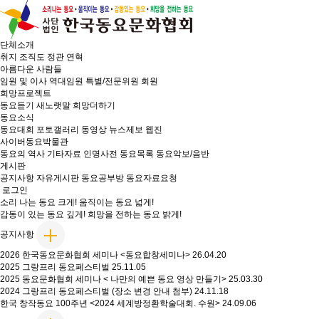
단체소개
취지
조직도
정관
연혁
아름다운 사람들
임원 및 이사
역대임원
특별/전문위원
회원
희망프로젝트
동요듣기
새노랫말
희망더하기
동요소식
동요대회
포토갤러리
동영상
뉴스제보
웹진
사이버동요박물관
동요의 역사
기타자료
인명사전
동요목록
동요악보/음반
게시판
공지사항
자유게시판
동요공부방
동요자료요청
로그인
소리 나는
동요 크게!
움직이는
동요 넓게!
감동이 있는
동요 깊게!
희망을 전하는
동요 밝게!
공지사항
2026 한국동요문화협회 세미나 <동요합창세미나>
26.04.20
2025 그랑프리 동요페스티벌
25.11.05
2025 동요문화협회 세미나 < 나만의 예쁜 동요 영상 만들기>
25.03.30
2024 그랑프리 동요페스티벌 (장소 변경 안내 첨부)
24.11.18
한국 창작동요 100주년 <2024 세계방정환학술대회. 수원>
24.09.06