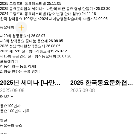
2025 그랑프리 동요페스티벌
25.11.05
2025 동요문화협회 세미나 < 나만의 예쁜 동요 영상 만들기>
25.03.30
2024 그랑프리 동요페스티벌 (장소 변경 안내 첨부)
24.11.18
한국 창작동요 100주년 <2024 세계방정환학술대회. 수원>
24.09.06
동요대회
제20회 청풍동요제
26.08.07
제3회 창작동요 꿈나눔 동요제
26.08.05
2026 성남박태현창작동요제
26.08.05
2026 제15회 전국병아리동요대회
26.07.21
제16회 금산인삼 전국창작동요대회
26.07.20
포토갤러리
감동이 있는 동요 깊게!
희망을 전하는 동요 밝게!
2025년 세미나 [나만의 예쁜 동요영상 만들기]
2025 한국동요문화협회 총회
2025-09-08
2025-09-08
더보기+
동요100년사
동요 100년의 기록
웹진
동요문화 뉴스