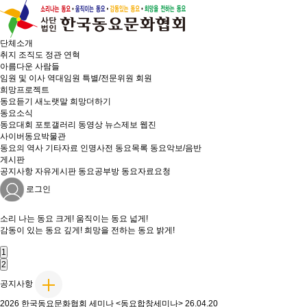
단체소개
취지
조직도
정관
연혁
아름다운 사람들
임원 및 이사
역대임원
특별/전문위원
회원
희망프로젝트
동요듣기
새노랫말
희망더하기
동요소식
동요대회
포토갤러리
동영상
뉴스제보
웹진
사이버동요박물관
동요의 역사
기타자료
인명사전
동요목록
동요악보/음반
게시판
공지사항
자유게시판
동요공부방
동요자료요청
로그인
소리 나는
동요 크게!
움직이는
동요 넓게!
감동이 있는
동요 깊게!
희망을 전하는
동요 밝게!
1
2
공지사항
2026 한국동요문화협회 세미나 <동요합창세미나>
26.04.20