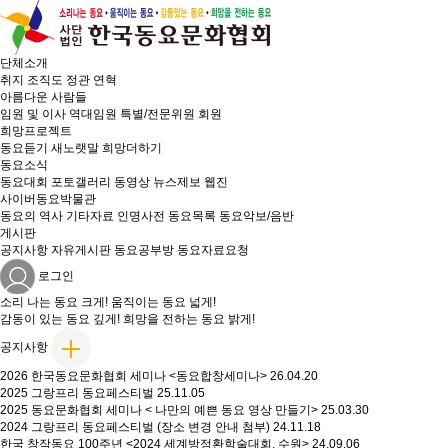
단체소개
취지
조직도
정관
연혁
아름다운 사람들
임원 및 이사
역대임원
특별/전문위원
회원
희망프로젝트
동요듣기
새노랫말
희망더하기
동요소식
동요대회
포토갤러리
동영상
뉴스제보
웹진
사이버동요박물관
동요의 역사
기타자료
인명사전
동요목록
동요악보/음반
게시판
공지사항
자유게시판
동요공부방
동요자료요청
로그인
소리 나는
동요 크게!
움직이는
동요 넓게!
감동이 있는
동요 깊게!
희망을 전하는
동요 밝게!
공지사항
2026 한국동요문화협회 세미나 <동요합창세미나>
26.04.20
2025 그랑프리 동요페스티벌
25.11.05
2025 동요문화협회 세미나 < 나만의 예쁜 동요 영상 만들기>
25.03.30
2024 그랑프리 동요페스티벌 (장소 변경 안내 첨부)
24.11.18
한국 창작동요 100주년 <2024 세계방정환학술대회. 수원>
24.09.06