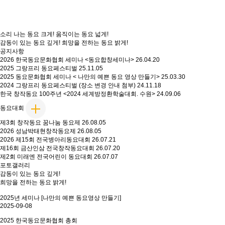
소리 나는
동요 크게!
움직이는
동요 넓게!
감동이 있는
동요 깊게!
희망을 전하는
동요 밝게!
공지사항
2026 한국동요문화협회 세미나 <동요합창세미나>
26.04.20
2025 그랑프리 동요페스티벌
25.11.05
2025 동요문화협회 세미나 < 나만의 예쁜 동요 영상 만들기>
25.03.30
2024 그랑프리 동요페스티벌 (장소 변경 안내 첨부)
24.11.18
한국 창작동요 100주년 <2024 세계방정환학술대회. 수원>
24.09.06
동요대회
제3회 창작동요 꿈나눔 동요제
26.08.05
2026 성남박태현창작동요제
26.08.05
2026 제15회 전국병아리동요대회
26.07.21
제16회 금산인삼 전국창작동요대회
26.07.20
제2회 미래엔 전국어린이 동요대회
26.07.07
포토갤러리
감동이 있는 동요 깊게!
희망을 전하는 동요 밝게!
2025년 세미나 [나만의 예쁜 동요영상 만들기]
2025-09-08
2025 한국동요문화협회 총회