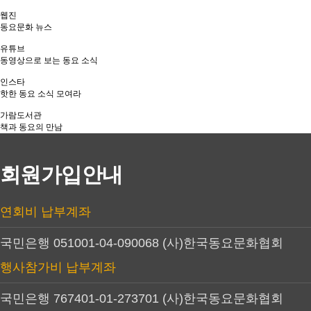
웹진
동요문화 뉴스
유튜브
동영상으로 보는 동요 소식
인스타
핫한 동요 소식 모여라
가람도서관
책과 동요의 만남
회원가입안내
연회비
납부계좌
국민은행 051001-04-090068
(사)한국동요문화협회
행사참가비
납부계좌
국민은행 767401-01-273701
(사)한국동요문화협회