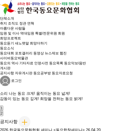
단체소개
취지
조직도
정관
연혁
아름다운 사람들
임원 및 이사
역대임원
특별/전문위원
회원
희망프로젝트
동요듣기
새노랫말
희망더하기
동요소식
동요대회
포토갤러리
동영상
뉴스제보
웹진
사이버동요박물관
동요의 역사
기타자료
인명사전
동요목록
동요악보/음반
게시판
공지사항
자유게시판
동요공부방
동요자료요청
로그인
소리 나는
동요 크게!
움직이는
동요 넓게!
감동이 있는
동요 깊게!
희망을 전하는
동요 밝게!
1
2
공지사항
2026 한국동요문화협회 세미나 <동요합창세미나>
26.04.20