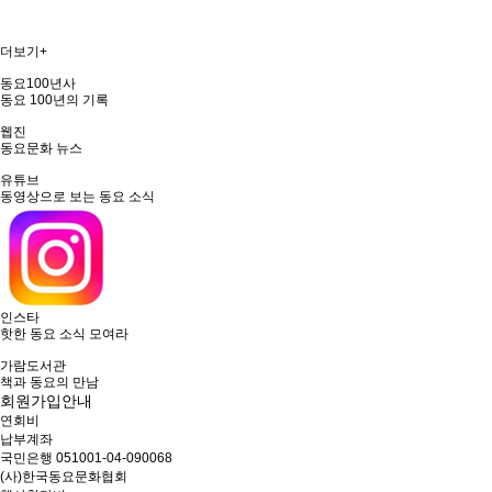
더보기+
동요100년사
동요 100년의 기록
웹진
동요문화 뉴스
유튜브
동영상으로 보는 동요 소식
인스타
핫한 동요 소식 모여라
가람도서관
책과 동요의 만남
회원가입안내
연회비
납부계좌
국민은행 051001-04-090068
(사)한국동요문화협회