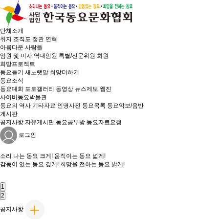
단체소개
취지
조직도
정관
연혁
아름다운 사람들
임원 및 이사
역대임원
특별/전문위원
회원
희망프로젝트
동요듣기
새노랫말
희망더하기
동요소식
동요대회
포토갤러리
동영상
뉴스제보
웹진
사이버동요박물관
동요의 역사
기타자료
인명사전
동요목록
동요악보/음반
게시판
공지사항
자유게시판
동요공부방
동요자료요청
로그인
소리 나는
동요 크게!
움직이는
동요 넓게!
감동이 있는
동요 깊게!
희망을 전하는
동요 밝게!
1
2
공지사항