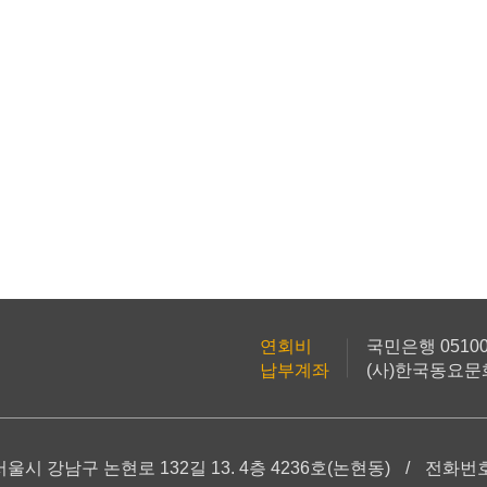
연회비
국민은행 051001
납부계좌
(사)한국동요
서울시 강남구 논현로 132길 13. 4층 4236호(논현동)
/
전화번호 :