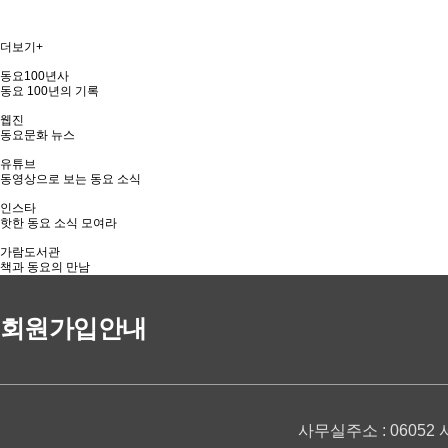
더보기+
동요100년사
동요 100년의 기록
웹진
동요문화 뉴스
유튜브
동영상으로 보는 동요 소식
인스타
핫한 동요 소식 모여라
가람도서관
책과 동요의 만남
회원가입안내
사무실주소 : 06052 