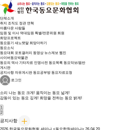
단체소개
취지
조직도
정관
연혁
아름다운 사람들
임원 및 이사
역대임원
특별/전문위원
회원
희망프로젝트
동요듣기
새노랫말
희망더하기
동요소식
동요대회
포토갤러리
동영상
뉴스제보
웹진
사이버동요박물관
동요의 역사
기타자료
인명사전
동요목록
동요악보/음반
게시판
공지사항
자유게시판
동요공부방
동요자료요청
로그인
소리 나는
동요 크게!
움직이는
동요 넓게!
감동이 있는
동요 깊게!
희망을 전하는
동요 밝게!
1
2
공지사항
2026 한국동요문화협회 세미나 <동요합창세미나>
26.04.20