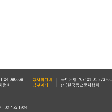
-04-090068
행사참가비
국민은행 767401-01-273701
문화협회
납부계좌
(사)한국동요문화협회
 02-455-1924