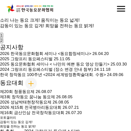
소리 나는
동요 크게!
움직이는
동요 넓게!
감동이 있는
동요 깊게!
희망을 전하는
동요 밝게!
1
2
공지사항
2026 한국동요문화협회 세미나 <동요합창세미나>
26.04.20
2025 그랑프리 동요페스티벌
25.11.05
2025 동요문화협회 세미나 < 나만의 예쁜 동요 영상 만들기>
25.03.30
2024 그랑프리 동요페스티벌 (장소 변경 안내 첨부)
24.11.18
한국 창작동요 100주년 <2024 세계방정환학술대회. 수원>
24.09.06
동요대회
제20회 청풍동요제
26.08.07
제3회 창작동요 꿈나눔 동요제
26.08.05
2026 성남박태현창작동요제
26.08.05
2026 제15회 전국병아리동요대회
26.07.21
제16회 금산인삼 전국창작동요대회
26.07.20
포토갤러리
감동이 있는 동요 깊게!
희망을 전하는 동요 밝게!