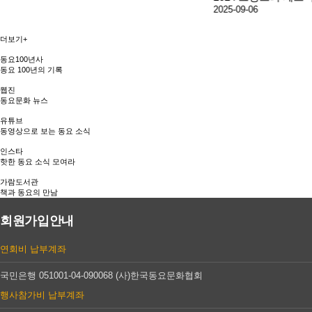
2025-09-06
더보기+
동요100년사
동요 100년의 기록
웹진
동요문화 뉴스
유튜브
동영상으로 보는 동요 소식
인스타
핫한 동요 소식 모여라
가람도서관
책과 동요의 만남
회원가입안내
연회비
납부계좌
국민은행 051001-04-090068
(사)한국동요문화협회
행사참가비
납부계좌