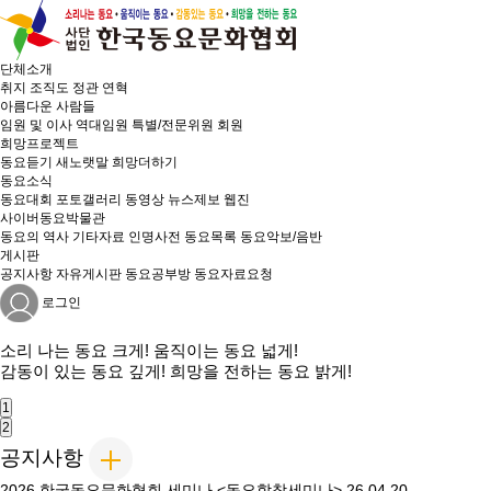
단체소개
취지
조직도
정관
연혁
아름다운 사람들
임원 및 이사
역대임원
특별/전문위원
회원
희망프로젝트
동요듣기
새노랫말
희망더하기
동요소식
동요대회
포토갤러리
동영상
뉴스제보
웹진
사이버동요박물관
동요의 역사
기타자료
인명사전
동요목록
동요악보/음반
게시판
공지사항
자유게시판
동요공부방
동요자료요청
로그인
소리 나는
동요 크게!
움직이는
동요 넓게!
감동이 있는
동요 깊게!
희망을 전하는
동요 밝게!
1
2
공지사항
2026 한국동요문화협회 세미나 <동요합창세미나>
26.04.20