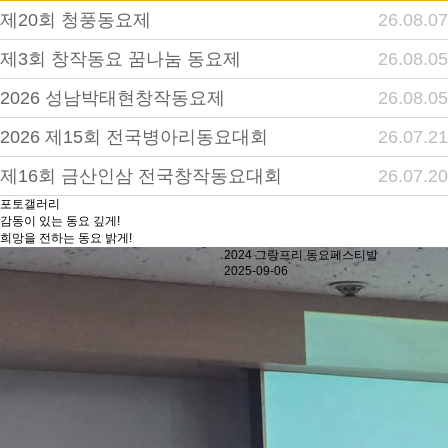
제20회 청풍동요제
26.08.07
제3회 창작동요 꿈나눔 동요제
26.08.05
2026 성남박태현창작동요제
26.08.05
2026 제15회 전국병아리동요대회
26.07.21
제16회 금산인삼 전국창작동요대회
26.07.20
포토갤러리
감동이 있는 동요 깊게!
희망을 전하는 동요 밝게!
2024 그랑프리 동요페스티발
2025-09-06