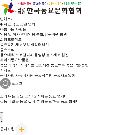
단체소개
취지
조직도
정관
연혁
아름다운 사람들
임원 및 이사
역대임원
특별/전문위원
회원
희망프로젝트
동요듣기
새노랫말
희망더하기
동요소식
동요대회
포토갤러리
동영상
뉴스제보
웹진
사이버동요박물관
동요의 역사
기타자료
인명사전
동요목록
동요악보/음반
게시판
공지사항
자유게시판
동요공부방
동요자료요청
로그인
소리 나는
동요 크게!
움직이는
동요 넓게!
감동이 있는
동요 깊게!
희망을 전하는
동요 밝게!
1
2
공지사항