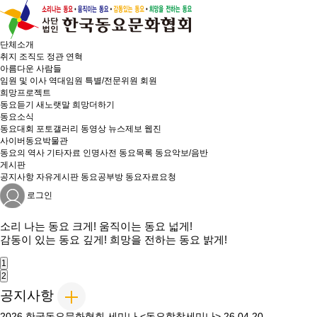
단체소개
취지
조직도
정관
연혁
아름다운 사람들
임원 및 이사
역대임원
특별/전문위원
회원
희망프로젝트
동요듣기
새노랫말
희망더하기
동요소식
동요대회
포토갤러리
동영상
뉴스제보
웹진
사이버동요박물관
동요의 역사
기타자료
인명사전
동요목록
동요악보/음반
게시판
공지사항
자유게시판
동요공부방
동요자료요청
로그인
소리 나는
동요 크게!
움직이는
동요 넓게!
감동이 있는
동요 깊게!
희망을 전하는
동요 밝게!
1
2
공지사항
2026 한국동요문화협회 세미나 <동요합창세미나>
26.04.20