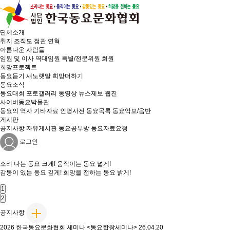
단체소개
취지
조직도
정관
연혁
아름다운 사람들
임원 및 이사
역대임원
특별/전문위원
회원
희망프로젝트
동요듣기
새노랫말
희망더하기
동요소식
동요대회
포토갤러리
동영상
뉴스제보
웹진
사이버동요박물관
동요의 역사
기타자료
인명사전
동요목록
동요악보/음반
게시판
공지사항
자유게시판
동요공부방
동요자료요청
로그인
소리 나는
동요 크게!
움직이는
동요 넓게!
감동이 있는
동요 깊게!
희망을 전하는
동요 밝게!
1
2
공지사항
2026 한국동요문화협회 세미나 <동요합창세미나>
26.04.20