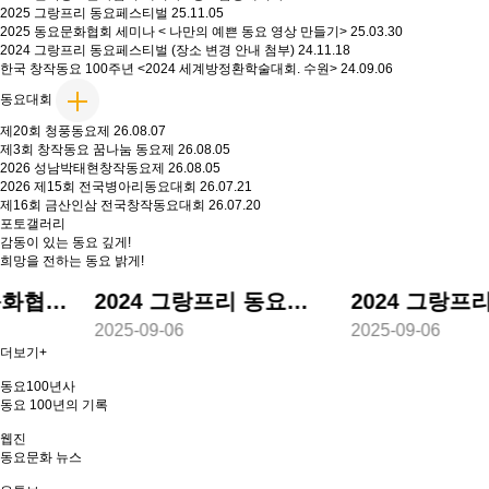
2025 그랑프리 동요페스티벌
25.11.05
2025 동요문화협회 세미나 < 나만의 예쁜 동요 영상 만들기>
25.03.30
2024 그랑프리 동요페스티벌 (장소 변경 안내 첨부)
24.11.18
한국 창작동요 100주년 <2024 세계방정환학술대회. 수원>
24.09.06
동요대회
제20회 청풍동요제
26.08.07
제3회 창작동요 꿈나눔 동요제
26.08.05
2026 성남박태현창작동요제
26.08.05
2026 제15회 전국병아리동요대회
26.07.21
제16회 금산인삼 전국창작동요대회
26.07.20
포토갤러리
감동이 있는 동요 깊게!
희망을 전하는 동요 밝게!
문화협회 총회
2024 그랑프리 동요페스티발
202
2025-09-06
2025-09-06
더보기+
동요100년사
동요 100년의 기록
웹진
동요문화 뉴스