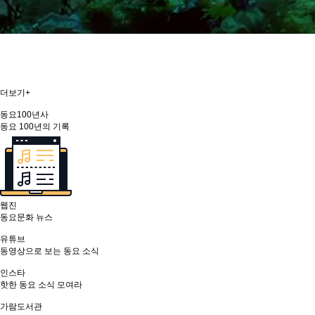
더보기+
동요100년사
동요 100년의 기록
웹진
동요문화 뉴스
유튜브
동영상으로 보는 동요 소식
인스타
핫한 동요 소식 모여라
가람도서관