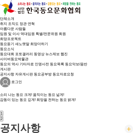
단체소개
취지
조직도
정관
연혁
아름다운 사람들
임원 및 이사
역대임원
특별/전문위원
회원
희망프로젝트
동요듣기
새노랫말
희망더하기
동요소식
동요대회
포토갤러리
동영상
뉴스제보
웹진
사이버동요박물관
동요의 역사
기타자료
인명사전
동요목록
동요악보/음반
게시판
공지사항
자유게시판
동요공부방
동요자료요청
로그인
소리 나는
동요 크게!
움직이는
동요 넓게!
감동이 있는
동요 깊게!
희망을 전하는
동요 밝게!
1
2
공지사항