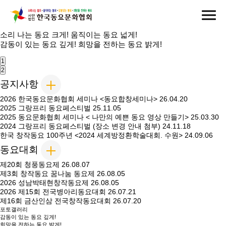
소리 나는
동요 크게!
움직이는
동요 넓게!
감동이 있는
동요 깊게!
희망을 전하는
동요 밝게!
1
2
공지사항
2026 한국동요문화협회 세미나 <동요합창세미나>
26.04.20
2025 그랑프리 동요페스티벌
25.11.05
2025 동요문화협회 세미나 < 나만의 예쁜 동요 영상 만들기>
25.03.30
2024 그랑프리 동요페스티벌 (장소 변경 안내 첨부)
24.11.18
한국 창작동요 100주년 <2024 세계방정환학술대회. 수원>
24.09.06
동요대회
제20회 청풍동요제
26.08.07
제3회 창작동요 꿈나눔 동요제
26.08.05
2026 성남박태현창작동요제
26.08.05
2026 제15회 전국병아리동요대회
26.07.21
제16회 금산인삼 전국창작동요대회
26.07.20
포토갤러리
감동이 있는 동요 깊게!
희망을 전하는 동요 밝게!