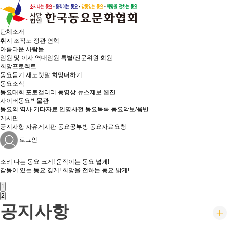
단체소개
취지
조직도
정관
연혁
아름다운 사람들
임원 및 이사
역대임원
특별/전문위원
회원
희망프로젝트
동요듣기
새노랫말
희망더하기
동요소식
동요대회
포토갤러리
동영상
뉴스제보
웹진
사이버동요박물관
동요의 역사
기타자료
인명사전
동요목록
동요악보/음반
게시판
공지사항
자유게시판
동요공부방
동요자료요청
로그인
소리 나는
동요 크게!
움직이는
동요 넓게!
감동이 있는
동요 깊게!
희망을 전하는
동요 밝게!
1
2
공지사항