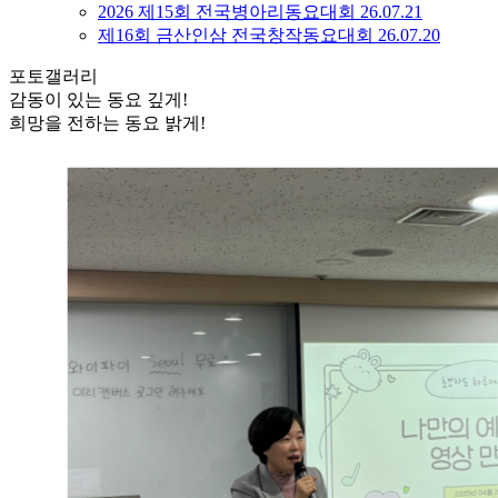
2026 제15회 전국병아리동요대회
26.07.21
제16회 금산인삼 전국창작동요대회
26.07.20
포토갤러리
감동이 있는 동요 깊게!
희망을 전하는 동요 밝게!